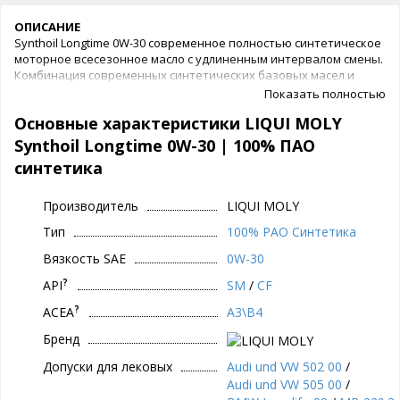
ОПИСАНИЕ
Synthoil Longtime 0W-30 современное полностью синтетическое
моторное всесезонное масло с удлиненным интервалом смены.
Комбинация современных синтетических базовых масел и
передовых технологий в области разработок присадок
Показать полностью
гарантирует низкую вязкость масла при низких температурах,
Основные характеристики LIQUI MOLY
высокую стабильность к сдвигу. Оно предотвращает
образование отложений в двигателе, снижает трение и
Synthoil Longtime 0W-30 | 100% ПАО
защищает от износа. Synthoil Longtime SAE 0W-30 подходит для
синтетика
бензиновых и дизельных двигателей с турбонаддувом и
катализатором.
Производитель
LIQUI MOLY
СВОЙСТВА
Тип
100% PAO Синтетика
очень высокие показатели по экономии топлива
быстрое поступление масла к деталям двигателя при
Вязкость SAE
0W-30
низких температурах
отличная чистота двигателя
?
API
SM
/
CF
оптимальное давление масла при всех оборотах
?
ACEA
A3\B4
двигателя
очень высокая защита от износа и надежность
Бренд
смазывания
высокая стабильность к сдвигу
Допуски для лековых
Audi und VW 502 00
/
высокая стабильность к высоким температурам
Audi und VW 505 00
/
очень низкие потери масла на испарение