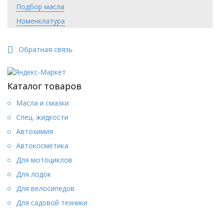
ОБЛАСТЬ ПРИМЕНЕНИЯ
Подбор масла
Оптимально для современных бензиновых и дизельных
Номенклатура
двигателей легковых автомобилей с турбонаддувом и
интеркулерами. Специально предназначено для удлиненных
интервалов смены масла.
Обратная связь
ПРИМЕНЕНИЕ
При использовании необходимо соблюдать рекомендации
производителей автомобилей.
Каталог товаров
Масла и смазки
Спец. жидкости
Автохимия
Автокосметика
Для мотоциклов
Для лодок
Для велосипедов
Для садовой техники