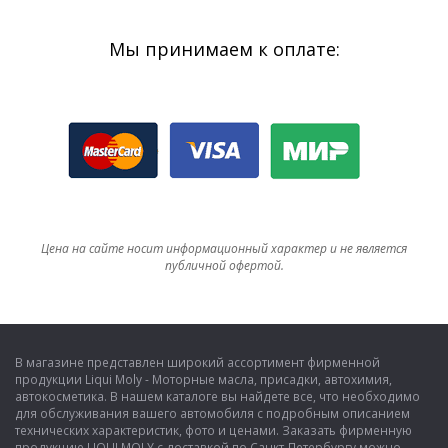
Мы принимаем к оплате:
Цена на сайте носит информационный характер и не является
публичной офертой.
В магазине представлен широкий ассортимент фирменной
продукции Liqui Moly - Моторные масла, присадки, автохимия,
автокосметика. В нашем каталоге вы найдете все, что необходимо
для обслуживания вашего автомобиля с подробным описанием
технических характеристик, фото и ценами. Заказать фирменную
продукцию LIQUI MOLY с доставкой по Санкт-Петербургу можно