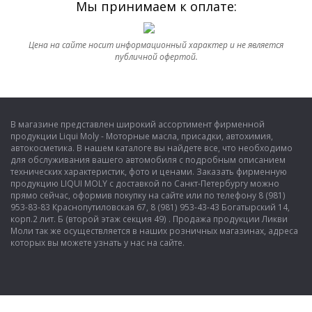
Мы принимаем к оплате:
Цена на сайте носит информационный характер и не является
публичной офертой.
В магазине представлен широкий ассортимент фирменной
продукции Liqui Moly - Моторные масла, присадки, автохимия,
автокосметика. В нашем каталоге вы найдете все, что необходимо
для обслуживания вашего автомобиля с подробным описанием
технических характеристик, фото и ценами. Заказать фирменную
продукцию LIQUI MOLY с доставкой по Санкт-Петербургу можно
прямо сейчас, оформив покупку на сайте или по телефону 8 (981)
953-83-83 Краснопутиловская 67, 8 (981) 953-43-43 Богатырский 14,
корп.2 лит. Б (второй этаж секция 49) . Продажа продукции Ликви
Моли так же осуществляется в наших розничных магазинах, адреса
которых вы можете узнать у нас на сайте.
Показать полную версию