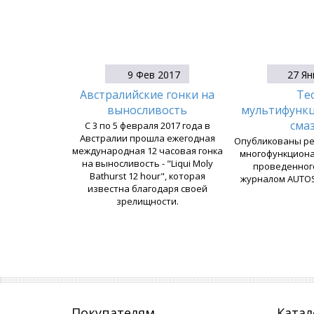
9 Фев 2017
27 Ян
Австралийские гонки на
Те
выносливость
мультифунк
сма
С 3 по 5 февраля 2017 года в
Австралии прошла ежегодная
Опубликованы ре
международная 12 часовая гонка
многофункциона
на выносливость - "Liqui Moly
проведенног
Bathurst 12 hour", которая
журналом AUTOS
известна благодаря своей
зрелищности.
Покупателям
Катал