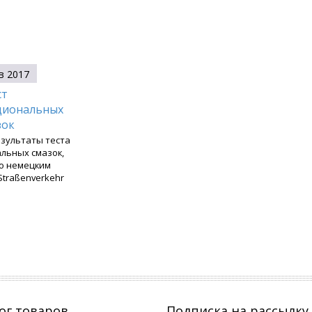
в 2017
ст
циональных
зок
зультаты теста
льных смазок,
о немецким
traßenverkehr
ог товаров
Подписка на рассылку