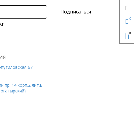
Подписаться
0
м:
0
ия
опутиловская 67
 пр. 14 корп.2 лит.Б
Богатырский)