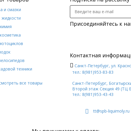
а и смазки
. жидкости
Присоединяйтесь к на
химия
косметика
мотоциклов
лодок
Контактная информац
велосипедов
Санкт-Петербург, ул. Красн
садовой техники
тел.: 8(981)953-83-83
смотреть все товары
Санкт-Петербург, Богатырский
Второй этаж Секция 49 (ТЦ 
тел.: 8(981)953-43-43
tt@spb-liquimoly.ru
Мы принимаем к оплате: