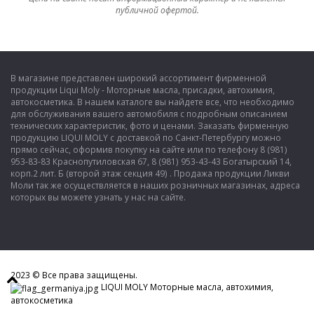
публичной офертой.
В магазине представлен широкий ассортимент фирменной
продукции Liqui Moly - Моторные масла, присадки, автохимия,
автокосметика. В нашем каталоге вы найдете все, что необходимо
для обслуживания вашего автомобиля с подробным описанием
технических характеристик, фото и ценами. Заказать фирменную
продукцию LIQUI MOLY с доставкой по Санкт-Петербургу можно
прямо сейчас, оформив покупку на сайте или по телефону 8 (981)
953-83-83 Краснопутиловская 67, 8 (981) 953-43-43 Богатырский 14,
корп.2 лит. Б (второй этаж секция 49) . Продажа продукции Ликви
Моли так же осуществляется в наших розничных магазинах, адреса
которых вы можете узнать у нас на сайте.
Показать полную версию
2023 © Все права защищены.
LIQUI MOLY Моторные масла, автохимия,
автокосметика