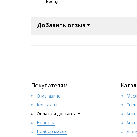
Бренд
уменьшение нагара на клапанах и в камере
очистка карбюратора и вспрыскивающих ф
повышение рентабельности, эксплуатацион
катализатор прошел испытание, безопасен
Добавить отзыв
ТЕХНИЧЕСКИЕ ХАРАКТЕРИСТИКИ
Цвет : светло-желтый
Запах : характерный
Плотность при +15 °C : 0,796 г/см3 DIN 51757
Вязкость при 40 °C : < 7 мм2 /с
Температура вспышки : 41 °C
Температура застывания : - 45 °C
Класс согласно постановлению о горючих жидкостях 
ОБЛАСТИ ПРИМЕНЕНИЯ
Покупателям
Катал
Присадка к горючему для любых 4-тактовых двиг
форсунки). Добавляйте при каждой заправке.
О магазине
Масл
ПРИМЕНЕНИЕ
Контакты
Спец
Motorbike 4T-Bike-Additiv 125 мл предназначена на 1
Оплата и доставка
Авто
Новости
Авто
Подбор масла
Для 