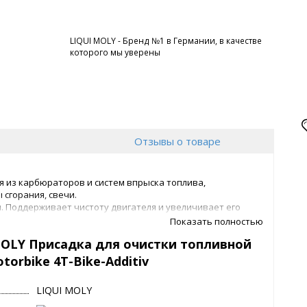
LIQUI MOLY - Бренд №1 в Германии, в качестве
которого мы уверены
Отзывы о товаре
я из карбюраторов и систем впрыска топлива,
сгорания, свечи.
. Поддерживает чистоту двигателя и увеличивает его
 выхлопных газов, благодаря чему безопасен для
Показать полностью
редство для мотоцикла даже при хранении на зиму.
MOLY Присадка для очистки топливной
orbike 4T-Bike-Additiv
LIQUI MOLY
 выхлопных газов
и