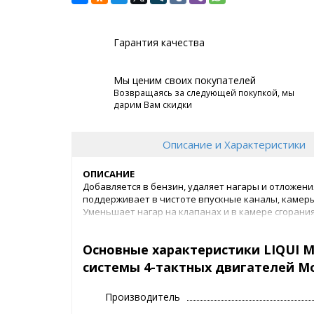
Гарантия качества
Мы ценим своих покупателей
Возвращаясь за следующей покупкой, мы
дарим Вам скидки
Описание и Характеристики
ОПИСАНИЕ
Добавляется в бензин, удаляет нагары и отложени
поддерживает в чистоте впускные каналы, камеры 
Уменьшает нагар на клапанах и в камере сгорания
мощность. Снижает расход бензина и образование
окружающей среды. Отличное антикоррозионное с
Основные характеристики LIQUI 
Катализатор прошел испытание.
системы 4-тактных двигателей Mot
СВОЙСТВА
защита топливной системы от коррозии
Производитель
нормализация расхода бензина и значений
снижение склонности двигателя к детонаци