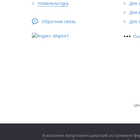
Номенклатура
Для 
Для 
Обратная связь
Для 
•
•
•
По
Цен
В магазине представлен широкий ассортимент фирм