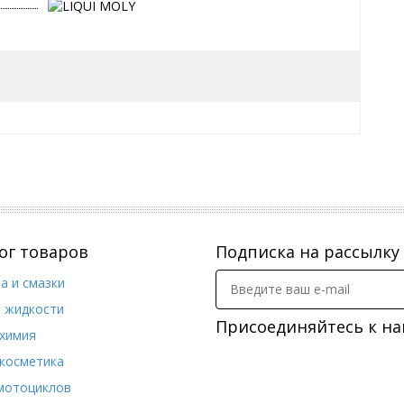
 сгорания
орсунок
ной надежности и мощности
 для окружающей среды
: AII
ог товаров
Подписка на рассылку
ателей мотоцикла (карбюратор и впрыскивающие
а и смазки
. жидкости
5 – 20 л горючего.
Присоединяйтесь к на
химия
косметика
мотоциклов