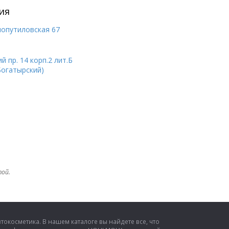
ия
нопутиловская 67
 пр. 14 корп.2 лит.Б
Богатырский)
той.
окосметика. В нашем каталоге вы найдете все, что