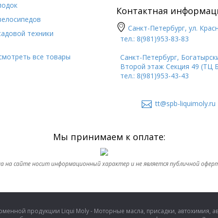
лодок
Контактная информац
велосипедов
Санкт-Петербург, ул. Крас
садовой техники
тел.: 8(981)953-83-83
смотреть все товары
Санкт-Петербург, Богатырский
Второй этаж Секция 49 (ТЦ 
тел.: 8(981)953-43-43
tt@spb-liquimoly.ru
Мы принимаем к оплате:
а на сайте носит информационный характер и не является публичной офер
енной продукции Liqui Moly - Моторные масла, присадки, автохимия, авт