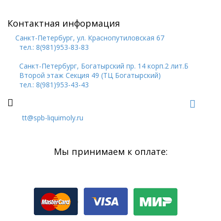
Наша информация основывается на тщательных
исследованиях и считается достоверной, тем не менее, она
Контактная информация
должна использоваться только для не обязывающей
рекомендации.
Санкт-Петербург, ул. Краснопутиловская 67
тел.: 8(981)953-83-83
Санкт-Петербург, Богатырский пр. 14 корп.2 лит.Б
Второй этаж Секция 49 (ТЦ Богатырский)
тел.: 8(981)953-43-43
tt@spb-liquimoly.ru
Мы принимаем к оплате: