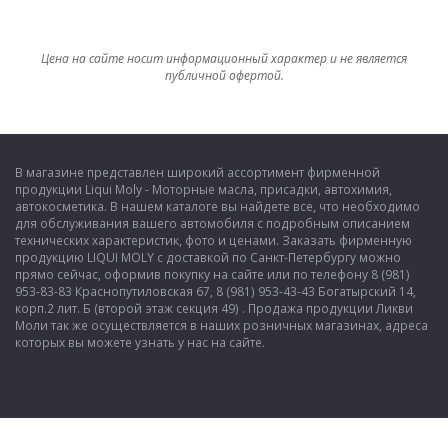
Цена на сайте носит информационный характер и не является
публичной офертой.
В магазине представлен широкий ассортимент фирменной
продукции Liqui Moly - Моторные масла, присадки, автохимия,
автокосметика. В нашем каталоге вы найдете все, что необходимо
для обслуживания вашего автомобиля с подробным описанием
технических характеристик, фото и ценами. Заказать фирменную
продукцию LIQUI MOLY с доставкой по Санкт-Петербургу можно
прямо сейчас, оформив покупку на сайте или по телефону 8 (981)
953-83-83 Краснопутиловская 67, 8 (981) 953-43-43 Богатырский 14,
корп.2 лит. Б (второй этаж секция 49) . Продажа продукции Ликви
Моли так же осуществляется в наших розничных магазинах, адреса
которых вы можете узнать у нас на сайте.
Показать полную версию