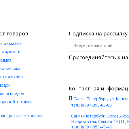
дения и промыть достаточным количеством воды.
водой в соответствии с таблицей дозировки. Для этого мы
ти от жесткости и качества воды (жесткость не выше
одной водой. Утилизация в соответствии с местными
етствии с предписаниями изготовителя. Хранить только в
 охлаждающими жидкостями на основе этиленгликоля.
ог товаров
Подписка на рассылку
а и смазки
. жидкости
Присоединяйтесь к на
химия
косметика
мотоциклов
лодок
Контактная информац
велосипедов
ледованиях и считается достоверной, тем не менее, она
Санкт-Петербург, ул. Красн
щей рекомендации.
садовой техники
тел.: 8(981)953-83-83
смотреть все товары
Санкт-Петербург, Богатырский
Второй этаж Секция 49 (ТЦ 
тел.: 8(981)953-43-43