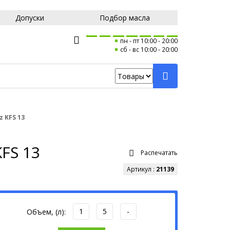
Допуски
Подбор масла
пн - пт 10:00
20:00
сб - вс 10:00
20:00
 KFS 13
FS 13
Распечатать
Артикул :
21139
1
5
-
Объем, (л):