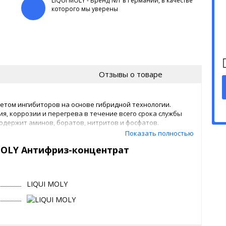
LIQUI MOLY - Бренд №1 в Германии, в качестве
которого мы уверены
Отзывы о товаре
етом ингибиторов на основе гибридной технологии.
, коррозии и перегрева в течение всего срока службы
содержит аминов, боратов, нитритов и фосфатов.
Показать полностью
MOLY Антифриз-концентрат
фаты
LIQUI MOLY
льно для транспортных средств или агрегатов, для
номера оригинальных запасных частей: