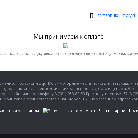
tt@spb-liquimoly.ru
Мы принимаем к оплате:
а на сайте носит информационный характер и не является публичной офер
енной продукции Liqui Moly - Моторные масла, присадки, автохимия, авт
подробным описанием технических характеристик, фото и ценами. Заказ
на сайте или по телефону 8 (981) 953-83-83 Краснопутиловская 67, 8 (981
и Моли так же осуществляется в наших розничных магазинах, адреса кото
ьзования магазином
|
|
Поли