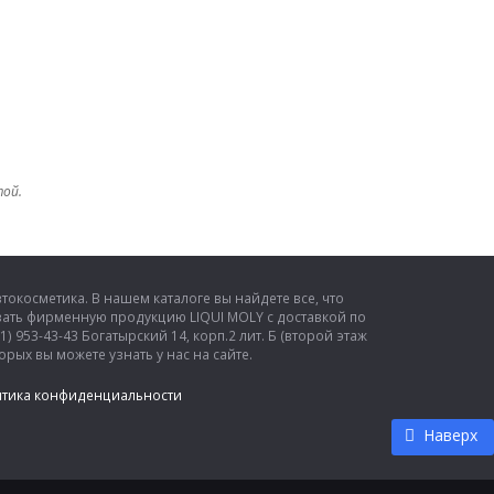
той.
окосметика. В нашем каталоге вы найдете все, что
ать фирменную продукцию LIQUI MOLY с доставкой по
) 953-43-43 Богатырский 14, корп.2 лит. Б (второй этаж
рых вы можете узнать у нас на сайте.
тика конфиденциальности
Наверх