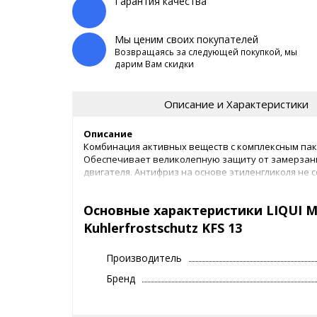
Гарантия качества
Мы ценим своих покупателей
Возвращаясь за следующей покупкой, мы
дарим Вам скидки
Описание и Характеристики
Описание
Комбинация активных веществ с комплексным пак
Обеспечивает великолепную защиту от замерзания
двигателя. Антифриз на основе этиленгликоля не 
Свойства
Основные характеристики LIQUI 
не содержит амины, бораты, нитриты и фос
отличная защита от коррозии
Kuhlerfrostschutz KFS 13
отличная защита от перегрева
щадит окружающую среду
Производитель
Бренд
LIQUI MOLY рекомендует данный продукт дополните
которых требуются следующие спецификации или 