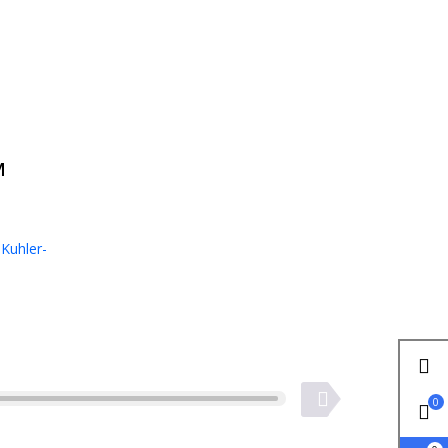
м
Kuhler-
0