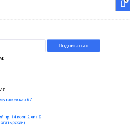
0
Подписаться
м:
ия
опутиловская 67
 пр. 14 корп.2 лит.Б
Богатырский)