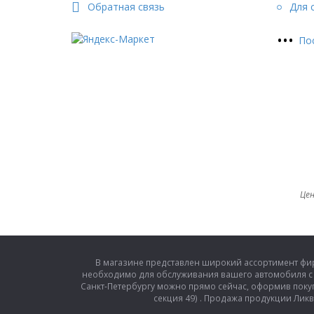
Обратная связь
Для 
Срок годности реагента составляет в среднем
См. таблицу.
•
•
•
По
Средняя температура хранения ˚С<10 - 36 Минима
Средняя температура хранения ˚С<25 - 18 Минима
Средняя температура хранения ˚С<30 - 12 Минима
Средняя температура хранения ˚С<35 - 6 Минимал
Цен
В магазине представлен широкий ассортимент фирм
необходимо для обслуживания вашего автомобиля с 
Санкт-Петербургу можно прямо сейчас, оформив покупку 
секция 49) . Продажа продукции Ликв