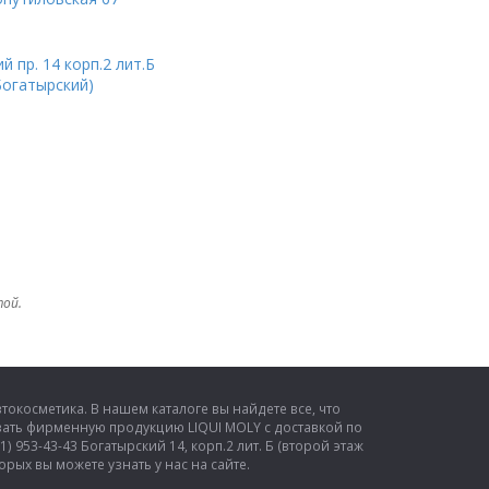
 пр. 14 корп.2 лит.Б
Богатырский)
той.
окосметика. В нашем каталоге вы найдете все, что
ать фирменную продукцию LIQUI MOLY с доставкой по
) 953-43-43 Богатырский 14, корп.2 лит. Б (второй этаж
рых вы можете узнать у нас на сайте.