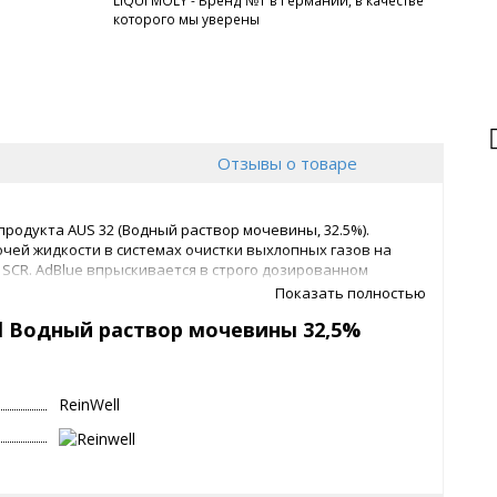
LIQUI MOLY - Бренд №1 в Германии, в качестве
которого мы уверены
Отзывы о товаре
родукта AUS 32 (Водный раствор мочевины, 32.5%).
чей жидкости в системах очистки выхлопных газов на
 SCR. AdBlue впрыскивается в строго дозированном
ьтате чего происходит химическая реакция превращения
Показать полностью
ва – азот и воду.
l Водный раствор мочевины 32,5%
сичности SCR
теме
ReinWell
ЕС 67/548/ЕЕС
-1
тельно можно использовать для транспортных средств,