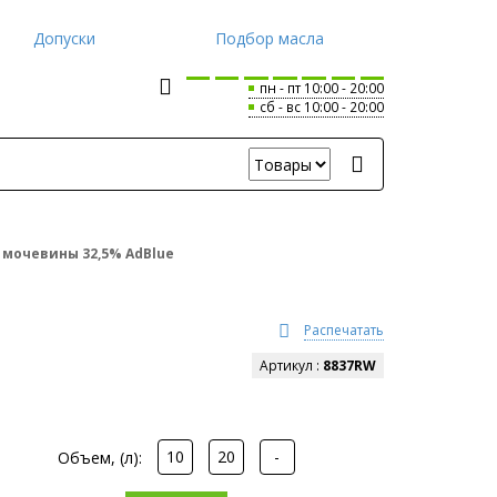
Допуски
Подбор масла
пн - пт 10:00
20:00
сб - вс 10:00
20:00
 мочевины 32,5% AdBlue
Распечатать
Артикул :
8837RW
10
20
-
Объем, (л):