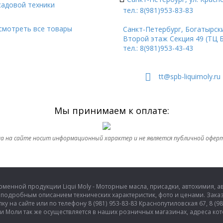
садовой техники
тел.: 8(981)953-83-83
 12 месяцев и зависит от условий хранения.
смотреть все товары
Санкт-Петербург, Богатырский
Второй этаж Секция 49 (ТЦ 
льный срок хранения в месяцах
льный срок хранения в месяцах
тел.: 8(981)953-43-43
льный срок хранения в месяцах
ьный срок хранения в месяцах
tt@spb-liquimoly.ru
Мы принимаем к оплате:
а на сайте носит информационный характер и не является публичной офер
енной продукции Liqui Moly - Моторные масла, присадки, автохимия, авт
подробным описанием технических характеристик, фото и ценами. Заказ
на сайте или по телефону 8 (981) 953-83-83 Краснопутиловская 67, 8 (981
и Моли так же осуществляется в наших розничных магазинах, адреса кото