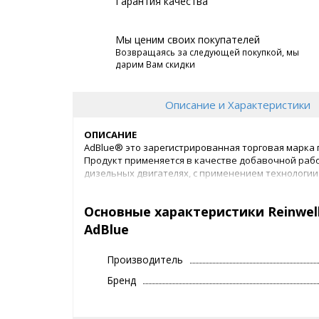
Гарантия качества
Мы ценим своих покупателей
Возвращаясь за следующей покупкой, мы
дарим Вам скидки
Описание и Характеристики
ОПИСАНИЕ
AdBlue® это зарегистрированная торговая марка п
Продукт применяется в качестве добавочной рабо
дизельных двигателях, с применением технологии
количестве в поток отработанных газов, в резул
вредных оксидов азота (NOx) в безвредные вещест
Основные характеристики Reinwel
СВОЙСТВА
AdBlue
для использования в системах снижения ток
не оставляет отложений в дозирующей сис
Производитель
экологически безопасно согласно директиве 
качество определено стандартом ISO 22241
Бренд
РЕКОМЕНДАЦИИ
Reinwell Водный раствор мочевины 32,5% дополни