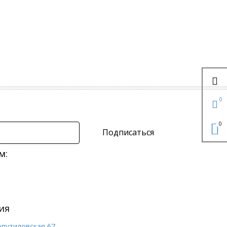
0
0
Подписаться
м:
ия
опутиловская 67