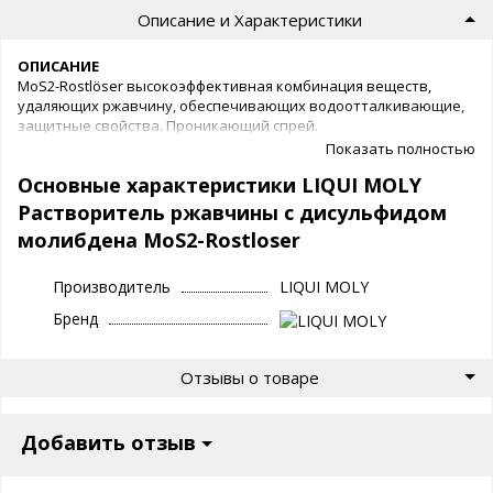
Описание и Характеристики
ОПИСАНИЕ
MoS2-Rostlöser высокоэффективная комбинация веществ,
удаляющих ржавчину, обеспечивающих водоотталкивающие,
защитные свойства. Проникающий спрей.
Показать полностью
СВОЙСТВА
Основные характеристики LIQUI MOLY
удаляет ржавчину и загрязнения
высокая проникающая способность
Растворитель ржавчины с дисульфидом
отличная антикоррозионная защита
молибдена MoS2-Rostloser
нейтрально к пластикам, металлам, лаковым
поверхностям
обладает водоотталкивающими и вытесняющими
Производитель
LIQUI MOLY
свойствами
Бренд
снижает трение благодаря твердому смазывающему
веществу
дисульфиду молибдена
Отзывы о товаре
ТЕХНИЧЕСКИЕ ДАННЫЕ
Основа : комбинация масел, присадок и твердого
смазывающего вещества – дисульфида молибдена MoS2
Добавить отзыв
Цвет : светло-желтый, слегка сероватый
Плотность при 20°C : 0,83 г/см³
Температурный диапазон применения : - 40°C до + 140°C