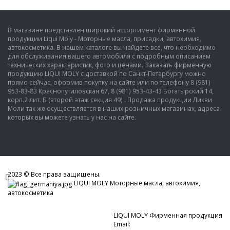
В магазине представлен широкий ассортимент фирменной
продукции Liqui Moly - Моторные масла, присадки, автохимия,
автокосметика. В нашем каталоге вы найдете все, что необходимо
для обслуживания вашего автомобиля с подробным описанием
технических характеристик, фото и ценами. Заказать фирменную
продукцию LIQUI MOLY с доставкой по Санкт-Петербургу можно
прямо сейчас, оформив покупку на сайте или по телефону 8 (981)
953-83-83 Краснопутиловская 67, 8 (981) 953-43-43 Богатырский 14,
корп.2 лит. Б (второй этаж секция 49) . Продажа продукции Ликви
Моли так же осуществляется в наших розничных магазинах, адреса
которых вы можете узнать у нас на сайте.
Показать полную версию
2023 © Все права защищены.
LIQUI MOLY Моторные масла, автохимия,
автокосметика
LIQUI MOLY Фирменная продукция
Email:
tt@spb-liquimoly.ru