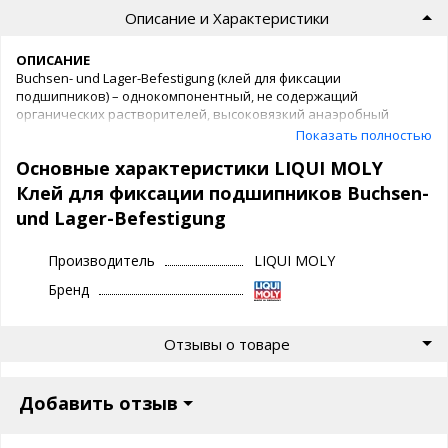
Описание и Характеристики
ОПИСАНИЕ
Buchsen- und Lager-Befestigung (клей для фиксации
подшипников) – однокомпонентный, не содержащий
органических растворителей, высоковязкий анаэробный
герметик (не содержит кислот) на основе диметакрилатов.
Показать полностью
Основные характеристики LIQUI MOLY
СВОЙСТВА
быстрое отвердевание
Клей для фиксации подшипников Buchsen-
устойчив к моторному маслу при 125 °C
und Lager-Befestigung
устойчив к бензину и тормозной жидкости при
комнатной температуре
очень высокая прочность фиксации
Производитель
LIQUI MOLY
отличная адгезия на вертикальных поверхностях
Бренд
отвердевает в отсутствие кислорода воздуха
(анаэробный герметик)
ТЕХНИЧЕСКИЕ ДАННЫЕ
Отзывы о товаре
Цвет : зеленый
Основа : диметакриловый эфир
Срок хранения : минимум 2 года (в закрытой упаковке)
Добавить отзыв
Время отвердевания при Комнатной температуре :
поверхностное отвердевание 1 - 7 минут функциональное
отвердевание 1 - 2 часа полное отвердевание 6 часов